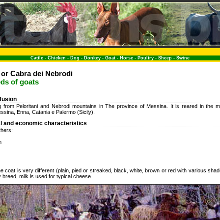
Cattle
-
Chicken
-
Dog
-
Donkey
-
Goat
-
Horse
-
Poultry
-
Sheep
-
Swine
or Cabra dei Nebrodi
eds of goats
ffusion
 from Peloritani and Nebrodi mountains in The province of Messina. It is reared in the m
ssina, Enna, Catania e Palermo (Sicily).
l and economic characteristics
thers:
m
e coat is very different (plain, pied or streaked, black, white, brown or red with various shades
y breed, milk is used for typical cheese.