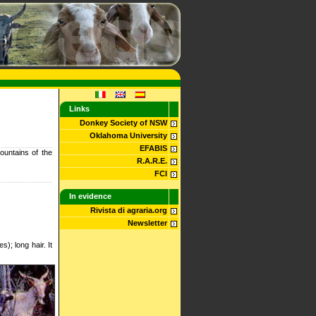
Links
Donkey Society of NSW
Oklahoma University
EFABIS
ountains of the
R.A.R.E.
FCI
In evidence
Rivista di agraria.org
Newsletter
); long hair. It