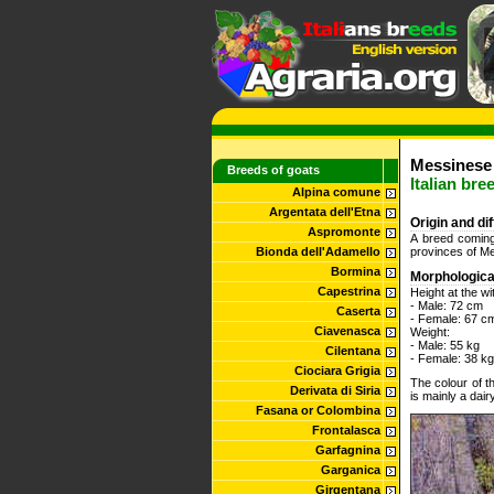
Messinese 
Breeds of goats
Italian bre
Alpina comune
Argentata dell'Etna
Origin and di
Aspromonte
A breed coming
Bionda dell'Adamello
provinces of Me
Bormina
Morphologica
Capestrina
Height at the wi
- Male: 72 cm
Caserta
- Female: 67 c
Ciavenasca
Weight:
- Male: 55 kg
Cilentana
- Female: 38 kg
Ciociara Grigia
The colour of th
Derivata di Siria
is mainly a dair
Fasana or Colombina
Frontalasca
Garfagnina
Garganica
Girgentana