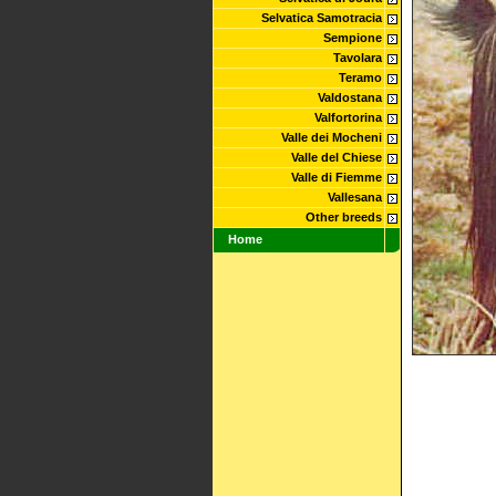
Selvatica Samotracia
Sempione
Tavolara
Teramo
Valdostana
Valfortorina
Valle dei Mocheni
Valle del Chiese
Valle di Fiemme
Vallesana
Other breeds
Home