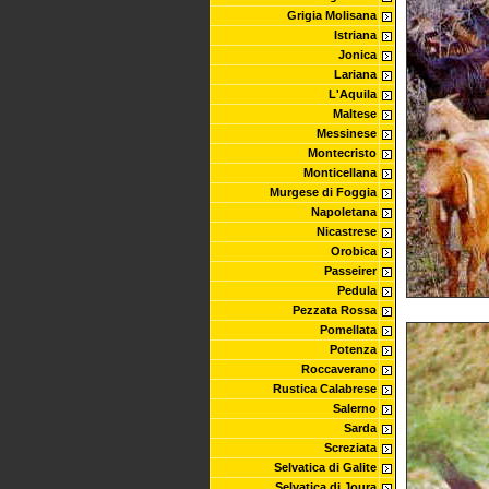
Grigia Molisana
Istriana
Jonica
Lariana
L'Aquila
Maltese
Messinese
Montecristo
Monticellana
Murgese di Foggia
Napoletana
Nicastrese
Orobica
Passeirer
Pedula
Pezzata Rossa
Pomellata
Potenza
Roccaverano
Rustica Calabrese
Salerno
Sarda
Screziata
Selvatica di Galite
Selvatica di Joura